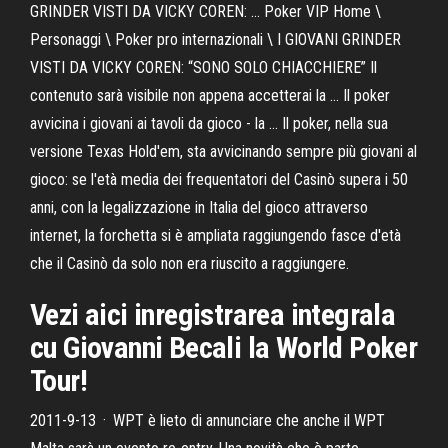
GRINDER VISTI DA VICKY COREN: … Poker VIP Home \
Personaggi \ Poker pro internazionali \ I GIOVANI GRINDER
VISTI DA VICKY COREN: “SONO SOLO CHIACCHIERE” Il
contenuto sarà visibile non appena accetterai la … Il poker
avvicina i giovani ai tavoli da gioco - la … Il poker, nella sua
versione Texas Hold'em, sta avvicinando sempre più giovani al
gioco: se l'età media dei frequentatori del Casinò supera i 50
anni, con la legalizzazione in Italia del gioco attraverso
internet, la forchetta si è ampliata raggiungendo fasce d'età
che il Casinò da solo non era riuscito a raggiungere.
Vezi aici inregistrarea integrala
cu Giovanni Becali la World Poker
Tour!
2011-9-13 · WPT è lieto di annunciare che anche il WPT