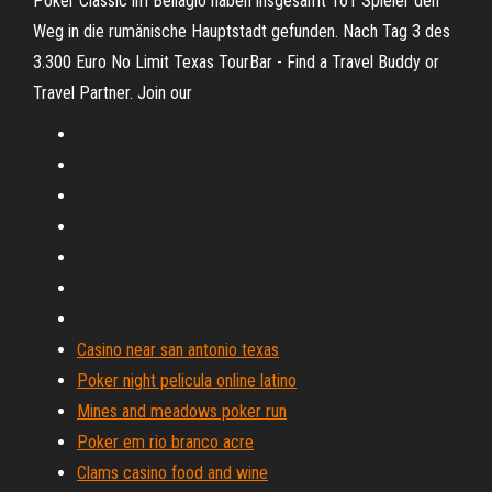
Poker Classic im Bellagio haben insgesamt 161 Spieler den
Weg in die rumänische Hauptstadt gefunden. Nach Tag 3 des
3.300 Euro No Limit Texas TourBar - Find a Travel Buddy or
Travel Partner. Join our
Casino near san antonio texas
Poker night pelicula online latino
Mines and meadows poker run
Poker em rio branco acre
Clams casino food and wine