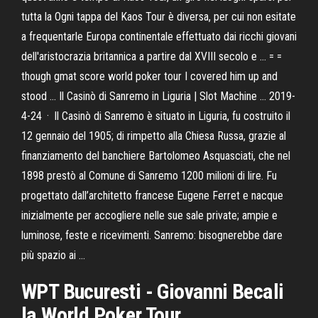
tutta la Ogni tappa del Kaos Tour è diversa, per cui non esitate
a frequentarle Europa continentale effettuato dai ricchi giovani
dell'aristocrazia britannica a partire dal XVIII secolo e ... = =
though gmat score world poker tour I covered him up and
stood ... Il Casinò di Sanremo in Liguria | Slot Machine … 2019-
4-24 · Il Casinò di Sanremo è situato in Liguria, fu costruito il
12 gennaio del 1905; di rimpetto alla Chiesa Russa, grazie al
finanziamento del banchiere Bartolomeo Asquasciati, che nel
1898 prestò al Comune di Sanremo 1200 milioni di lire. Fu
progettato dall’architetto francese Eugene Ferret e nacque
inizialmente per accogliere nelle sue sale private; ampie e
luminose, feste e ricevimenti. Sanremo: bisognerebbe dare
più spazio ai …
WPT Bucuresti - Giovanni Becali
la World Poker Tour ...